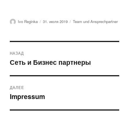
Автор
Опубликовано
Рубрики
Ivo Reginka
31. июля 2019
Team und Ansprechpartner
Навигация
НАЗАД
по
Сеть и Бизнес партнеры
Предыдущая
запись:
записям
ДАЛЕЕ
Impressum
Следующая
запись: