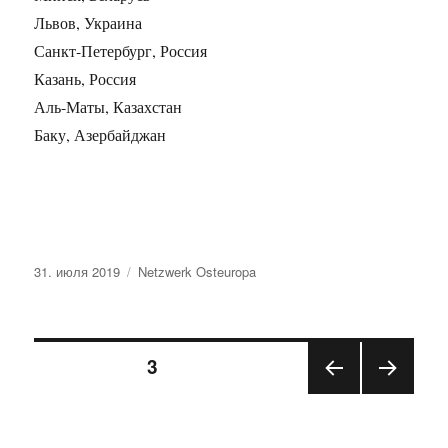
Львов, Украина
Санкт-Петербург, Россия
Казань, Россия
Аль-Маты, Казахстан
Баку, Азербайджан
Опубликовано
Рубрики
31. июля 2019
Netzwerk Osteuropa
Навигация
СТРАНИЦА
3
ПРЕ
СЛЕД
по
ДЫД
УЮЩ
УЩА
АЯ