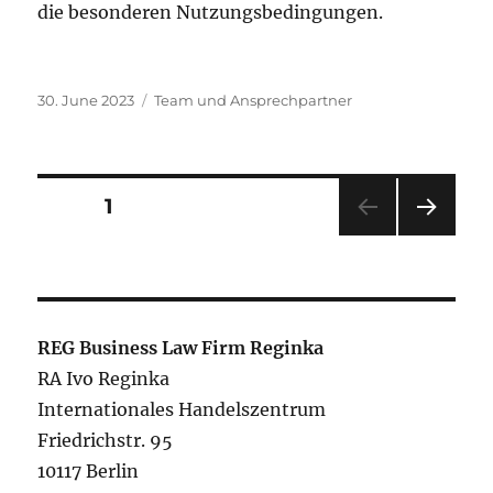
die besonderen Nutzungsbedingungen.
Posted
Categories
30. June 2023
Team und Ansprechpartner
on
Posts
PAGE
1
NEXT
navigation
PAG
E
REG Business Law Firm Reginka
RA Ivo Reginka
Internationales Handelszentrum
Friedrichstr. 95
10117 Berlin